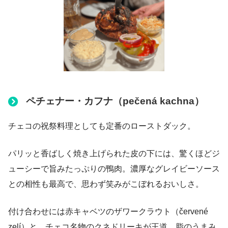
ペチェナー・カフナ（pečená kachna）
チェコの祝祭料理としても定番のローストダック。
パリッと香ばしく焼き上げられた皮の下には、驚くほどジ
ューシーで旨みたっぷりの鴨肉。濃厚なグレイビーソース
との相性も最高で、思わず笑みがこぼれるおいしさ。
付け合わせには赤キャベツのザワークラウト（červené
zelí）と、チェコ名物のクネドリーキが王道。脂のうまみ