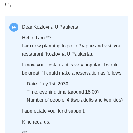
い。
Dear Kozlovna U Paukerta,
Hello, I am ***.
I am now planning to go to Prague and visit your
restaurant (Kozlovna U Paukerta).
I know your restaurant is very popular, it would
be great if I could make a reservation as follows;
Date: July 1st, 2030
Time: evening time (around 18:00)
Number of people: 4 (two adults and two kids)
I appreciate your kind support.
Kind regards,
***